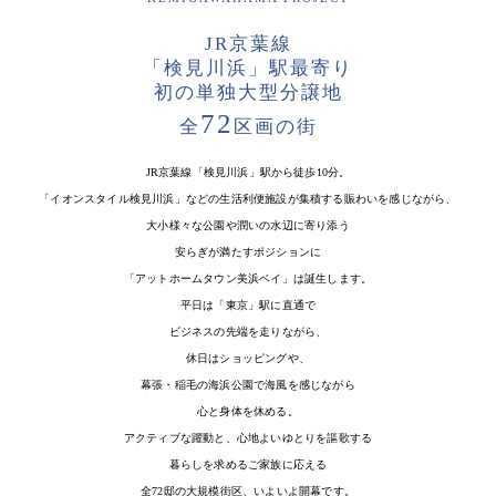
JR京葉線
「検見川浜」駅最寄り
初の単独大型分譲地
72
全
区画の街
JR京葉線「検見川浜」駅から徒歩10分。
「イオンスタイル検見川浜」などの生活利便施設が集積する賑わいを感じながら、
大小様々な公園や潤いの水辺に寄り添う
安らぎが満たすポジションに
「アットホームタウン美浜ベイ」は誕生します。
平日は「東京」駅に直通で
ビジネスの先端を走りながら、
休日はショッピングや、
幕張・稲毛の海浜公園で海風を感じながら
心と身体を休める。
アクティブな躍動と、心地よいゆとりを謳歌する
暮らしを求めるご家族に応える
全72邸の大規模街区、いよいよ開幕です。