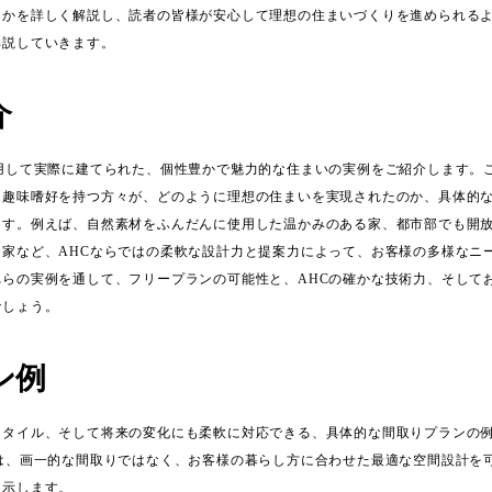
るかを詳しく解説し、読者の皆様が安心して理想の住まいづくりを進められる
解説していきます。
介
活用して実際に建てられた、個性豊かで魅力的な住まいの実例をご紹介します。
て趣味嗜好を持つ方々が、どのように理想の住まいを実現されたのか、具体的
ます。例えば、自然素材をふんだんに使用した温かみのある家、都市部でも開
た家など、AHCならではの柔軟な設計力と提案力によって、お客様の多様なニ
れらの実例を通して、フリープランの可能性と、AHCの確かな技術力、そして
でしょう。
ン例
スタイル、そして将来の変化にも柔軟に対応できる、具体的な間取りプランの
ンは、画一的な間取りではなく、お客様の暮らし方に合わせた最適な空間設計を
提示します。