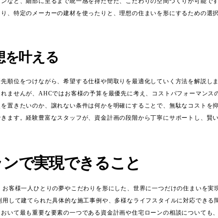
インなど、細部に至るまで統一感を持たせた、こだわりの空間づくりが可能で
たり、特定のメーカーの建材を使ったりと、理想の住まいを形にするための選
想を叶える
優先順位をつけながら、希望する仕様や間取りを最適化していく方法を解説し
しれませんが、AHCではお客様の予算を最優先に考え、コストパフォーマンス
点を置きたいのか、譲れない条件は何かを明確にすることで、無駄なコストを
できます。経験豊富なスタッフが、資金計画の段階から丁寧にサポートし、賢
ランで実現できること
は、お客様一人ひとりの夢やこだわりを形にした、世界に一つだけの住まいを実
を利用して建てられた具体的な施工事例や、多様なライフスタイルに対応できる
において最も重要な要素の一つである資金計画や住宅ローンの相談についても、