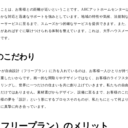
うことは、お客様との距離が近いということです。AHCアットホームセンター
やかな対応と迅速なサポートを強みとしています。地域の特性や気候、法規制
ターサービスに至るまで、スムーズかつ的確なサービスを提供できます。また
とがあればすぐに駆けつけられる体制を整えています。これは、大手ハウスメ
スです。
のこだわり
ターが自由設計（フリープラン）に力を入れているのは、お客様一人ひとりが持
尊重したいからです。画一的な間取りやデザインではなく、お客様のライフス
アリングし、世界に一つだけの住まいを共に創り上げていきます。私たちの自
とだけではありません。素材選びからデザイン、設備に至るまで、お客様のこ
客様の夢を「設計」という形にするプロセスそのものが、私たちにとって何よ
常に真摯に向き合っています。
（フリープラン）のメリット