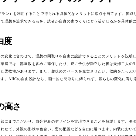
ープラン）を利用することで得られる具体的なメリットに焦点を当てます。間取
内で理想を追求できる点を、読者が自身の家づくりにどう活かせるかを具体的
由度
ルの変化に合わせて、理想の間取りを自由に設計できることのメリットを説明
ご家庭では、部屋数を多めに確保したり、逆に子供が独立した後は夫婦二人の
った柔軟性があります。また、趣味のスペースを充実させたい、収納をたっぷ
です。AHCの自由設計なら、画一的な間取りに縛られず、暮らしの変化に寄り
の高さ
細部にまでこだわり、自分好みのデザインを実現できることを解説します。モ
合わせて、外観の形状や色合い、窓の配置などを自由に選べます。内装におい